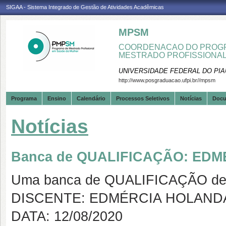
SIGAA - Sistema Integrado de Gestão de Atividades Acadêmicas
MPSM
COORDENACAO DO PROGR
MESTRADO PROFISSIONA
UNIVERSIDADE FEDERAL DO PIA
http://www.posgraduacao.ufpi.br//mpsm
Programa
Ensino
Calendário
Processos Seletivos
Notícias
Doc
Notícias
Banca de QUALIFICAÇÃO: ED
Uma banca de QUALIFICAÇÃO de 
DISCENTE: EDMÉRCIA HOLAN
DATA: 12/08/2020