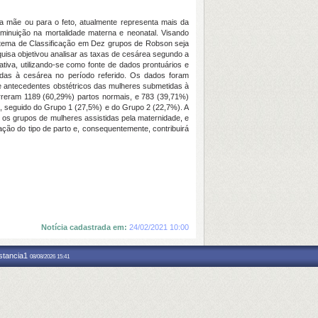
 mãe ou para o feto, atualmente representa mais da
minuição na mortalidade materna e neonatal. Visando
Sistema de Classificação em Dez grupos de Robson seja
quisa objetivou analisar as taxas de cesárea segundo a
iva, utilizando-se como fonte de dados prontuários e
tidas à cesárea no período referido. Os dados foram
s e antecedentes obstétricos das mulheres submetidas à
rreram 1189 (60,29%) partos normais, e 783 (39,71%)
), seguido do Grupo 1 (27,5%) e do Grupo 2 (22,7%). A
re os grupos de mulheres assistidas pela maternidade, e
ção do tipo de parto e, consequentemente, contribuirá
Notícia cadastrada em:
24/02/2021 10:00
nstancia1
08/08/2026 15:41