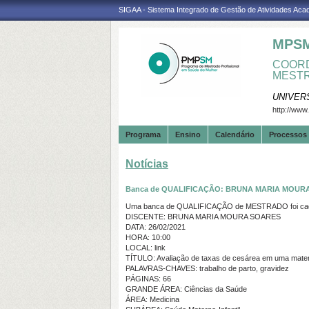
SIGAA - Sistema Integrado de Gestão de Atividades Ac
MPS
COORD
MESTR
UNIVER
http://www
Programa
Ensino
Calendário
Processos 
Notícias
Banca de QUALIFICAÇÃO: BRUNA MARIA MOUR
Uma banca de QUALIFICAÇÃO de MESTRADO foi cada
DISCENTE: BRUNA MARIA MOURA SOARES
DATA: 26/02/2021
HORA: 10:00
LOCAL: link
TÍTULO: Avaliação de taxas de cesárea em uma materni
PALAVRAS-CHAVES: trabalho de parto, gravidez
PÁGINAS: 66
GRANDE ÁREA: Ciências da Saúde
ÁREA: Medicina