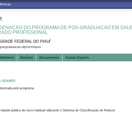
adêmicas
M
ENACAO DO PROGRAMA DE POS-GRADUACAO EM SAUD
ADO PROFISSIONAL
SIDADE FEDERAL DO PIAUÍ
.posgraduacao.ufpi.br//mpsm
Seletivos
Notícias
Documentos
Outras Opções
A SOARES
strada pelo programa.
dade pública de risco habitual utilizando o Sistema de Classificação de Robson