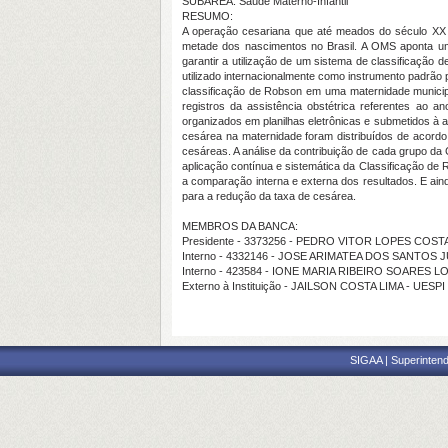
SUBÁREA: Saúde Materno-Infantil
RESUMO:
A operação cesariana que até meados do século XX 
metade dos nascimentos no Brasil. A OMS aponta uma
garantir a utilização de um sistema de classificação
utilizado internacionalmente como instrumento padrão 
classificação de Robson em uma maternidade municipa
registros da assistência obstétrica referentes ao 
organizados em planilhas eletrônicas e submetidos à a
cesárea na maternidade foram distribuídos de acord
cesáreas. A análise da contribuição de cada grupo da
aplicação contínua e sistemática da Classificação de R
a comparação interna e externa dos resultados. E ain
para a redução da taxa de cesárea.
MEMBROS DA BANCA:
Presidente - 3373256 - PEDRO VITOR LOPES COST
Interno - 4332146 - JOSE ARIMATEA DOS SANTOS 
Interno - 423584 - IONE MARIA RIBEIRO SOARES L
Externo à Instituição - JAILSON COSTA LIMA - UESPI
SIGAA | Superintend