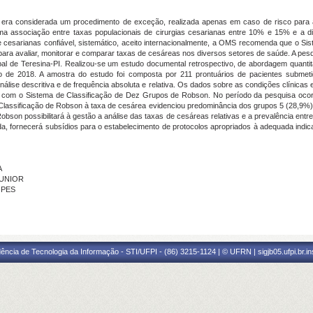
era considerada um procedimento de exceção, realizada apenas em caso de risco para a
 associação entre taxas populacionais de cirurgias cesarianas entre 10% e 15% e a di
 de cesarianas confiável, sistemático, aceito internacionalmente, a OMS recomenda que o 
para avaliar, monitorar e comparar taxas de cesáreas nos diversos setores de saúde. A pes
l de Teresina-PI. Realizou-se um estudo documental retrospectivo, de abordagem quantitat
ano de 2018. A amostra do estudo foi composta por 211 prontuários de pacientes subme
nálise descritiva e de frequência absoluta e relativa. Os dados sobre as condições clínica
o com o Sistema de Classificação de Dez Grupos de Robson. No período da pesquisa oco
 Classificação de Robson à taxa de cesárea evidenciou predominância dos grupos 5 (28,9%
obson possibilitará à gestão a análise das taxas de cesáreas relativas e a prevalência ent
da, fornecerá subsídios para o estabelecimento de protocolos apropriados à adequada indica
A
JUNIOR
OPES
ência de Tecnologia da Informação - STI/UFPI - (86) 3215-1124 | © UFRN | sigjb05.ufpi.br.i