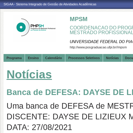
SIGAA - Sistema Integrado de Gestão de Atividades Acadêmicas
MPSM
COORDENACAO DO PROGR
MESTRADO PROFISSIONA
UNIVERSIDADE FEDERAL DO PIA
http://www.posgraduacao.ufpi.br//mpsm
Programa
Ensino
Calendário
Processos Seletivos
Notícias
Doc
Notícias
Banca de DEFESA: DAYSE DE 
Uma banca de DEFESA de MESTRAD
DISCENTE: DAYSE DE LIZIEUX
DATA: 27/08/2021