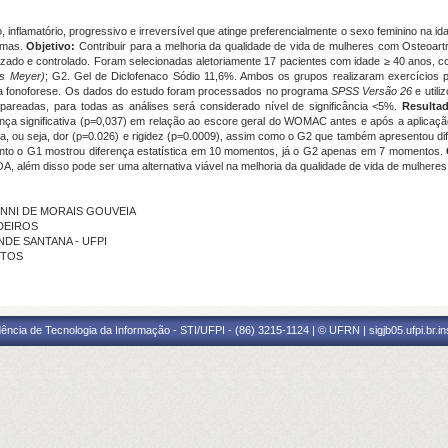
o, inflamatório, progressivo e irreversível que atinge preferencialmente o sexo feminino na 
tomas.
Objetivo:
Contribuir para a melhoria da qualidade de vida de mulheres com Osteoartr
omizado e controlado. Foram selecionadas aletoriamente 17 pacientes com idade ≥ 40 anos, 
is Meyer
)
; G2. Gel de Diclofenaco Sódio 11,6%. Ambos os grupos realizaram exercícios p
s a fonoforese. Os dados do estudo foram processados no programa
SPSS Versão 26
e utili
areadas, para todas as análises será considerado nível de significância <5%.
Resulta
ença significativa (p=0,037) em relação ao escore geral do WOMAC antes e após a aplicaçã
a, ou seja, dor (p=0.026) e rigidez (p=0.0009), assim como o G2 que também apresentou dif
tanto o G1 mostrou diferença estatística em 10 momentos, já o G2 apenas em 7 momentos.
 OA, além disso pode ser uma alternativa viável na melhoria da qualidade de vida de mulhere
RTINNI DE MORAIS GOUVEIA
EDEIROS
SENDE SANTANA - UFPI
NTOS
ência de Tecnologia da Informação - STI/UFPI - (86) 3215-1124 | © UFRN | sigjb05.ufpi.br.i