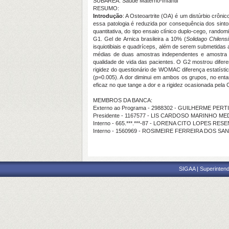
SUBÁREA: Saúde Materno-Infantil
RESUMO:
Introdução
: A Osteoartrite (OA) é um distúrbio crônic
essa patologia é reduzida por consequência dos sin
quantitativa, do tipo ensaio clínico duplo-cego, rand
G1. Gel de Arnica brasileira a 10% (
Solidago Chilens
isquiotibiais e quadríceps, além de serem submetida
médias de duas amostras independentes e amostra p
qualidade de vida das pacientes. O G2 mostrou difer
rigidez do questionário de WOMAC diferença estatístic
(p=0.005). A dor diminui em ambos os grupos, no en
eficaz no que tange a dor e a rigidez ocasionada pela
MEMBROS DA BANCA:
Externo ao Programa - 2988302 - GUILHERME PE
Presidente - 1167577 - LIS CARDOSO MARINHO M
Interno - 665.***.***-87 - LORENA CITO LOPES RE
Interno - 1560969 - ROSIMEIRE FERREIRA DOS SA
SIGAA | Superintend