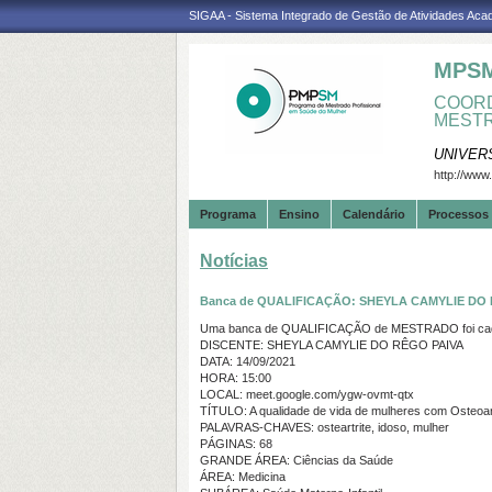
SIGAA - Sistema Integrado de Gestão de Atividades Ac
MPS
COORD
MESTR
UNIVER
http://www
Programa
Ensino
Calendário
Processos 
Notícias
Banca de QUALIFICAÇÃO: SHEYLA CAMYLIE DO
Uma banca de QUALIFICAÇÃO de MESTRADO foi cada
DISCENTE: SHEYLA CAMYLIE DO RÊGO PAIVA
DATA: 14/09/2021
HORA: 15:00
LOCAL: meet.google.com/ygw-ovmt-qtx
TÍTULO: A qualidade de vida de mulheres com Osteoartr
PALAVRAS-CHAVES: osteartrite, idoso, mulher
PÁGINAS: 68
GRANDE ÁREA: Ciências da Saúde
ÁREA: Medicina