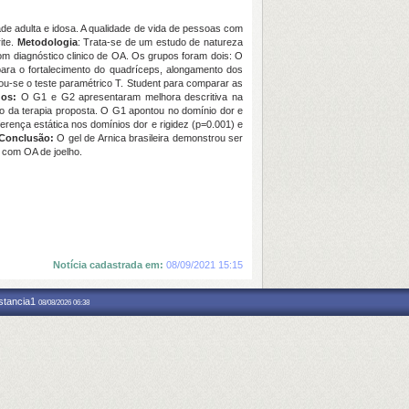
idade adulta e idosa. A qualidade de vida de pessoas com
ite.
Metodologia
: Trata-se de um estudo de natureza
com diagnóstico clinico de OA. Os grupos foram dois: O
ara o fortalecimento do quadríceps, alongamento dos
zou-se o teste paramétrico T. Student para comparar as
dos:
O G1 e G2 apresentaram melhora descritiva na
o da terapia proposta. O G1 apontou no domínio dor e
erença estática nos domínios dor e rigidez (p=0.001) e
Conclusão:
O gel de Arnica brasileira demonstrou ser
s com OA de joelho.
Notícia cadastrada em:
08/09/2021 15:15
nstancia1
08/08/2026 06:38