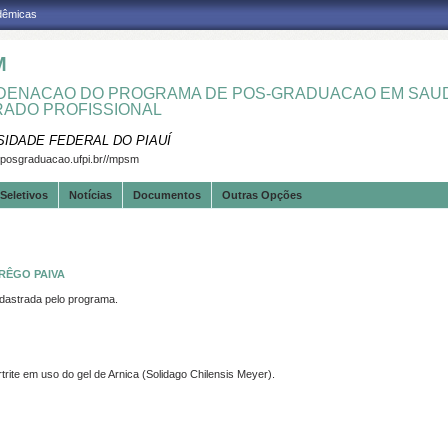
adêmicas
M
ENACAO DO PROGRAMA DE POS-GRADUACAO EM SAUD
ADO PROFISSIONAL
SIDADE FEDERAL DO PIAUÍ
.posgraduacao.ufpi.br//mpsm
Seletivos
Notícias
Documentos
Outras Opções
 RÊGO PAIVA
strada pelo programa.
ite em uso do gel de Arnica (Solidago Chilensis Meyer).