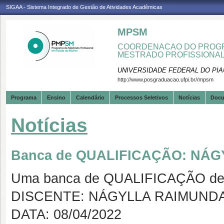
SIGAA - Sistema Integrado de Gestão de Atividades Acadêmicas
MPSM
COORDENACAO DO PROGR
MESTRADO PROFISSIONA
UNIVERSIDADE FEDERAL DO PIA
http://www.posgraduacao.ufpi.br//mpsm
Programa
Ensino
Calendário
Processos Seletivos
Notícias
Doc
Notícias
Banca de QUALIFICAÇÃO: NÁ
Uma banca de QUALIFICAÇÃO de 
DISCENTE: NÁGYLLA RAIMUND
DATA: 08/04/2022