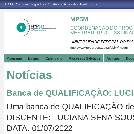
SIGAA - Sistema Integrado de Gestão de Atividades Acadêmicas
MPSM
COORDENACAO DO PROGR
MESTRADO PROFISSIONA
UNIVERSIDADE FEDERAL DO PIA
http://www.posgraduacao.ufpi.br//mpsm
Programa
Ensino
Calendário
Processos Seletivos
Notícias
Doc
Notícias
Banca de QUALIFICAÇÃO: LUC
Uma banca de QUALIFICAÇÃO de 
DISCENTE: LUCIANA SENA SOU
DATA: 01/07/2022