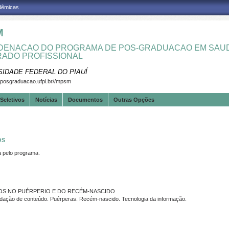
adêmicas
M
ENACAO DO PROGRAMA DE POS-GRADUACAO EM SAUD
ADO PROFISSIONAL
SIDADE FEDERAL DO PIAUÍ
.posgraduacao.ufpi.br//mpsm
Seletivos
Notícias
Documentos
Outras Opções
OS
pelo programa.
DOS NO PUÉRPERIO E DO RECÉM-NASCIDO
dação de conteúdo. Puérperas. Recém-nascido. Tecnologia da informação.