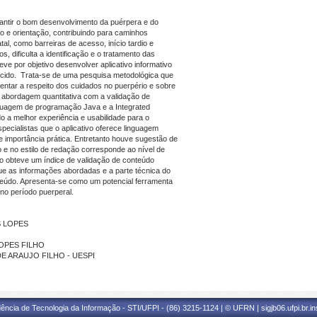
arantir o bom desenvolvimento da puérpera e do
 e orientação, contribuindo para caminhos
tal, como barreiras de acesso, início tardio e
 dificulta a identificação e o tratamento das
ve por objetivo desenvolver aplicativo informativo
cido. Trata-se de uma pesquisa metodológica que
ientar a respeito dos cuidados no puerpério e sobre
abordagem quantitativa com a validação de
linguagem de programação Java e a Integrated
o a melhor experiência e usabilidade para o
pecialistas que o aplicativo oferece linguagem
e importância prática. Entretanto houve sugestão de
to e no estilo de redação corresponde ao nível de
vo obteve um índice de validação de conteúdo
que as informações abordadas e a parte técnica do
teúdo. Apresenta-se como um potencial ferramenta
o período puerperal.
S LOPES
LOPES FILHO
 DE ARAUJO FILHO - UESPI
ência de Tecnologia da Informação - STI/UFPI - (86) 3215-1124 | © UFRN | sigjb06.ufpi.br.i