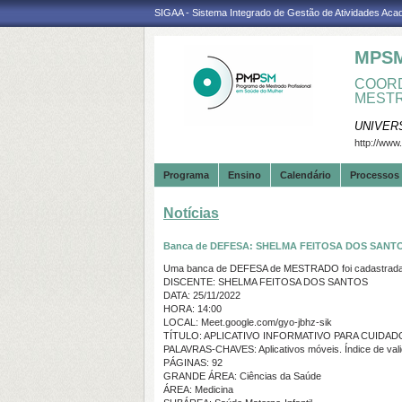
SIGAA - Sistema Integrado de Gestão de Atividades Ac
MPS
COORD
MESTR
UNIVER
http://www
Programa
Ensino
Calendário
Processos 
Notícias
Banca de DEFESA: SHELMA FEITOSA DOS SANT
Uma banca de DEFESA de MESTRADO foi cadastrada 
DISCENTE: SHELMA FEITOSA DOS SANTOS
DATA: 25/11/2022
HORA: 14:00
LOCAL: Meet.google.com/gyo-jbhz-sik
TÍTULO: APLICATIVO INFORMATIVO PARA CUIDA
PALAVRAS-CHAVES: Aplicativos móveis. Índice de vali
PÁGINAS: 92
GRANDE ÁREA: Ciências da Saúde
ÁREA: Medicina