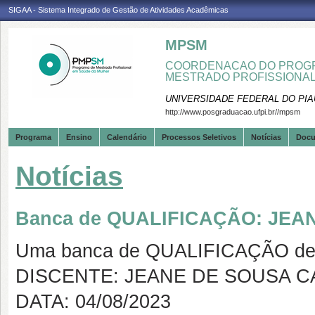
SIGAA - Sistema Integrado de Gestão de Atividades Acadêmicas
MPSM
COORDENACAO DO PROGR
MESTRADO PROFISSIONA
UNIVERSIDADE FEDERAL DO PIA
http://www.posgraduacao.ufpi.br//mpsm
Programa
Ensino
Calendário
Processos Seletivos
Notícias
Doc
Notícias
Banca de QUALIFICAÇÃO: JE
Uma banca de QUALIFICAÇÃO de 
DISCENTE: JEANE DE SOUSA 
DATA: 04/08/2023