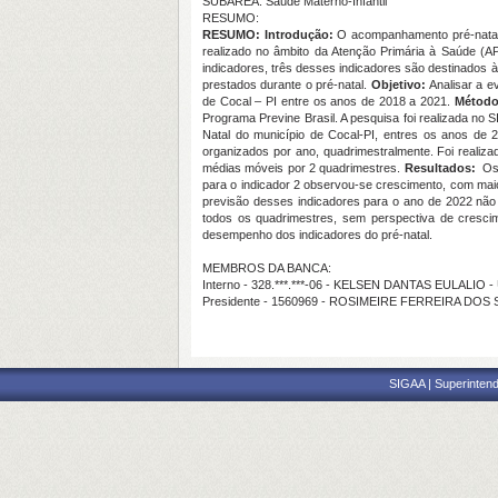
SUBÁREA: Saúde Materno-Infantil
RESUMO:
RESUMO: Introdução:
O acompanhamento pré-natal 
realizado no âmbito da Atenção Primária à Saúde (AP
indicadores, três desses indicadores são destinados 
prestados durante o pré-natal.
Objetivo
:
Analisar a e
de Cocal – PI entre os anos de 2018 a 2021.
Métod
Programa Previne Brasil. A pesquisa foi realizada n
Natal do município de Cocal-PI, entres os anos de 
organizados por ano, quadrimestralmente. Foi realizad
médias móveis por 2 quadrimestres.
Resultados:
Os 
para o indicador 2 observou-se crescimento, com maio
previsão desses indicadores para o ano de 2022 não
todos os quadrimestres, sem perspectiva de cresci
desempenho dos indicadores do pré-natal.
MEMBROS DA BANCA:
Interno - 328.***.***-06 - KELSEN DANTAS EULALIO -
Presidente - 1560969 - ROSIMEIRE FERREIRA DOS
SIGAA | Superintend