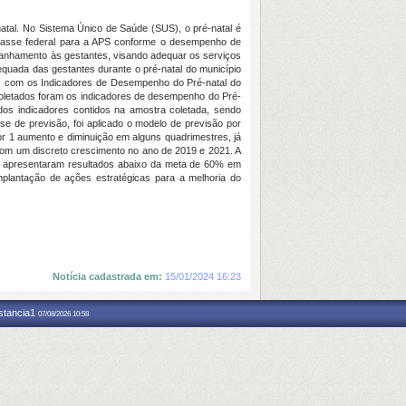
atal. No Sistema Único de Saúde (SUS), o pré-natal é
 repasse federal para a APS conforme o desempenho de
mpanhamento às gestantes, visando adequar os serviços
equada das gestantes durante o pré-natal do município
ios com os Indicadores de Desempenho do Pré-natal do
coletados foram os indicadores de desempenho do Pré-
dos indicadores contidos na amostra coletada, sendo
ise de previsão, foi aplicado o modelo de previsão por
r 1 aumento e diminuição em alguns quadrimestres, já
 com um discreto crescimento no ano de 2019 e 2021. A
PI apresentaram resultados abaixo da meta de 60% em
plantação de ações estratégicas para a melhoria do
Notícia cadastrada em:
15/01/2024 16:23
nstancia1
07/08/2026 10:58