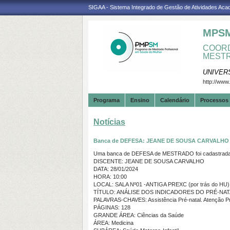
SIGAA - Sistema Integrado de Gestão de Atividades Ac
MPS
COORD
MESTR
UNIVER
http://www
Programa
Ensino
Calendário
Processos 
Notícias
Banca de DEFESA: JEANE DE SOUSA CARVALHO
Uma banca de DEFESA de MESTRADO foi cadastrada 
DISCENTE: JEANE DE SOUSA CARVALHO
DATA: 28/01/2024
HORA: 10:00
LOCAL: SALA Nº01 -ANTIGA PREXC (por trás do HU)
TÍTULO: ANÁLISE DOS INDICADORES DO PRÉ-NATA
PALAVRAS-CHAVES: Assistência Pré-natal. Atenção Pr
PÁGINAS: 128
GRANDE ÁREA: Ciências da Saúde
ÁREA: Medicina