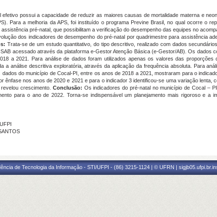
efetivo possui a capacidade de reduzir as maiores causas de mortalidade materna e neon
S). Para a melhoria da APS, foi instituído o programa Previne Brasil, no qual ocorre o
à assistência pré-natal, que possibilitam a verificação do desempenho das equipes no aco
volução dos indicadores de desempenho do pré-natal por quadrimestre para assistência ad
os:
Trata-se de um estudo quantitativo, do tipo descritivo, realizado com dados secundár
o SISAB acessado através da plataforma e-Gestor Atenção Básica (e-Gestor/AB). Os dados 
2018 a 2021. Para análise de dados foram utilizados apenas os valores das proporções 
a a análise descritiva exploratória, através da aplicação da frequência absoluta. Para anál
dados do município de Cocal-PI, entre os anos de 2018 a 2021, mostraram para o indicado
r ênfase nos anos de 2020 e 2021 e para o indicador 3 identificou-se uma variação lenta,
 revelou crescimento.
Conclusão:
Os indicadores do pré-natal no município de Cocal – 
mento para o ano de 2022. Torna-se indispensável um planejamento mais rigoroso e a im
 UFPI
 SANTOS
ência de Tecnologia da Informação - STI/UFPI - (86) 3215-1124 | © UFRN | sigjb05.ufpi.br.i