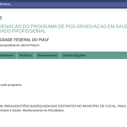
adêmicas
M
ENACAO DO PROGRAMA DE POS-GRADUACAO EM SAUD
ADO PROFISSIONAL
SIDADE FEDERAL DO PIAUÍ
.posgraduacao.ufpi.br//mpsm
Seletivos
Notícias
Documentos
Outras Opções
pelo programa.
L PARA ASSISTÊNCIA ADEQUADA DAS GESTANTES NO MUNICÍPIO DE COCAL, PIAUI, 
imária à Saúde. Monitoramento de Resultados.