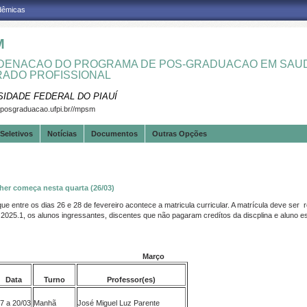
adêmicas
M
ENACAO DO PROGRAMA DE POS-GRADUACAO EM SAUD
ADO PROFISSIONAL
SIDADE FEDERAL DO PIAUÍ
.posgraduacao.ufpi.br//mpsm
Seletivos
Notícias
Documentos
Outras Opções
her começa nesta quarta (26/03)
e entre os dias 26 e 28 de fevereiro acontece a matricula curricular. A matrícula deve ser 
o 2025.1, os alunos ingressantes, discentes que não pagaram credítos da discplina e aluno e
Março
Data
Turno
Professor(es)
7 a 20/03
Manhã
José Miguel Luz Parente