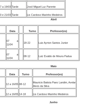
7 a 19/03
Tarde
José Miguel Luz Parente
0 e 21/03
Tarde
Lis Cardoso Marinho Medeiros
Abril
Data
Turno
Professor(es)
07 a
18-22
Luiz Ayrton Santos Junior
11/04
07 a
08-12
Luiz Evaldo de Moura Padua
11/04
Maio
Data
Turno
Professor(es)
Mauricio Batista Paes Landim, Avelar
12 a 16/05
08-12
Alves da Silva
12 a 16/05
14-18
Lis Cardoso Marinho Medeiros
Junho