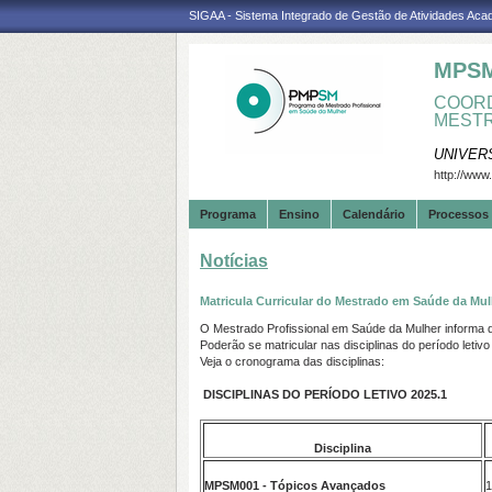
SIGAA - Sistema Integrado de Gestão de Atividades Ac
MPS
COORD
MESTR
UNIVER
http://www
Programa
Ensino
Calendário
Processos 
Notícias
Matricula Curricular do Mestrado em Saúde da Mul
O Mestrado Profissional em Saúde da Mulher informa qu
Poderão se matricular nas disciplinas do período letiv
Veja o cronograma das disciplinas:
DISCIPLINAS DO PERÍODO LETIVO 2025.1
Disciplina
MPSM001 - Tópicos Avançados
1