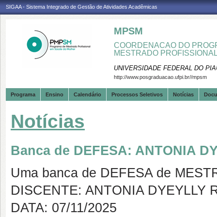
SIGAA - Sistema Integrado de Gestão de Atividades Acadêmicas
MPSM
COORDENACAO DO PROGR
MESTRADO PROFISSIONA
UNIVERSIDADE FEDERAL DO PIA
http://www.posgraduacao.ufpi.br//mpsm
Programa
Ensino
Calendário
Processos Seletivos
Notícias
Doc
Notícias
Banca de DEFESA: ANTONIA 
Uma banca de DEFESA de MESTRAD
DISCENTE: ANTONIA DYEYLLY
DATA: 07/11/2025