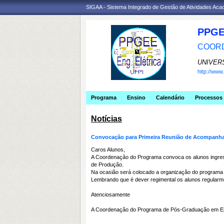
SIGAA - Sistema Integrado de Gestão de Atividades Ac
PPGE
COORD
UNIVER
http://ww
Programa
Ensino
Calendário
Processos 
Notícias
Convocação para Primeira Reunião de Acompanh
Caros Alunos,
A Coordenação do Programa convoca os alunos ingress
de Produção.
Na ocasião será colocado a organização do programa 
Lembrando que é dever regimental os alunos regular
Atenciosamente
A Coordenação do Programa de Pós-Graduação em Eng