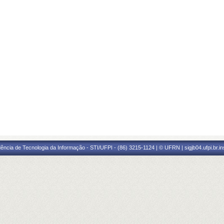
ência de Tecnologia da Informação - STI/UFPI - (86) 3215-1124 | © UFRN | sigjb04.ufpi.br.i