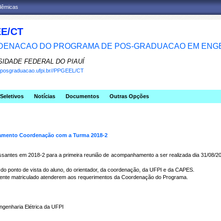
adêmicas
E/CT
ENACAO DO PROGRAMA DE POS-GRADUACAO EM ENGE
SIDADE FEDERAL DO PIAUÍ
w.posgraduacao.ufpi.br//PPGEEL/CT
Seletivos
Notícias
Documentos
Outras Opções
amento Coordenação com a Turma 2018-2
antes em 2018-2 para a primeira reunião de acompanhamento a ser realizada dia 31/08/2018
do ponto de vista do aluno, do orientador, da coordenação, da UFPI e da CAPES.
mente matriculado atenderem aos requerimentos da Coordenação do Programa.
enharia Elétrica da UFPI