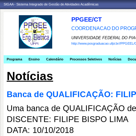
SIGAA - Sistema Integrado de Gestão de Atividades Acadêmicas
PPGEE/CT
COORDENACAO DO PROGR
UNIVERSIDADE FEDERAL DO PIA
http://www.posgraduacao.ufpi.br//PPGEEL/
Programa
Ensino
Calendário
Processos Seletivos
Notícias
Doc
Notícias
Banca de QUALIFICAÇÃO: FILI
Uma banca de QUALIFICAÇÃO de 
DISCENTE: FILIPE BISPO LIMA
DATA: 10/10/2018