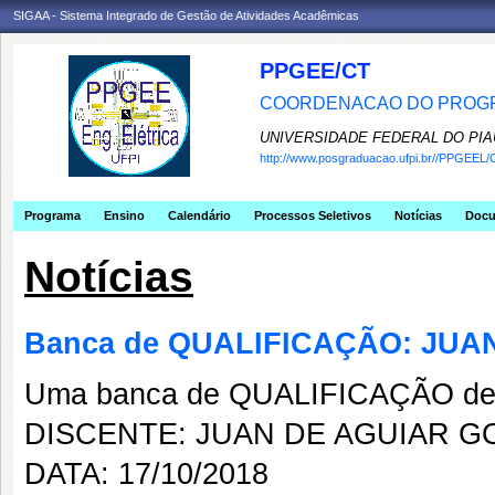
SIGAA - Sistema Integrado de Gestão de Atividades Acadêmicas
PPGEE/CT
COORDENACAO DO PROGR
UNIVERSIDADE FEDERAL DO PIA
http://www.posgraduacao.ufpi.br//PPGEEL/
Programa
Ensino
Calendário
Processos Seletivos
Notícias
Doc
Notícias
Banca de QUALIFICAÇÃO: JU
Uma banca de QUALIFICAÇÃO de 
DISCENTE: JUAN DE AGUIAR 
DATA: 17/10/2018