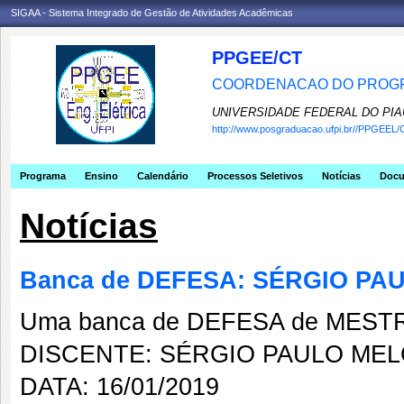
SIGAA - Sistema Integrado de Gestão de Atividades Acadêmicas
PPGEE/CT
COORDENACAO DO PROGR
UNIVERSIDADE FEDERAL DO PIA
http://www.posgraduacao.ufpi.br//PPGEEL/
Programa
Ensino
Calendário
Processos Seletivos
Notícias
Doc
Notícias
Banca de DEFESA: SÉRGIO PA
Uma banca de DEFESA de MESTRAD
DISCENTE: SÉRGIO PAULO ME
DATA: 16/01/2019