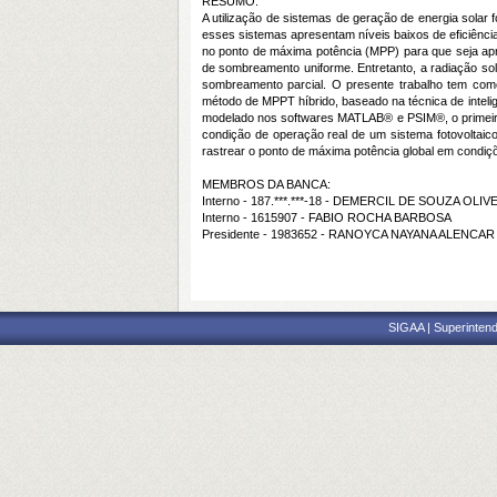
RESUMO:
A utilização de sistemas de geração de energia sola
esses sistemas apresentam níveis baixos de eficiênci
no ponto de máxima potência (MPP) para que seja apr
de sombreamento uniforme. Entretanto, a radiação so
sombreamento parcial. O presente trabalho tem como o
método de MPPT híbrido, baseado na técnica de inteli
modelado nos softwares MATLAB® e PSIM®, o primeiro 
condição de operação real de um sistema fotovoltaic
rastrear o ponto de máxima potência global em condiç
MEMBROS DA BANCA:
Interno - 187.***.***-18 - DEMERCIL DE SOUZA OLI
Interno - 1615907 - FABIO ROCHA BARBOSA
Presidente - 1983652 - RANOYCA NAYANA ALENCAR
SIGAA | Superintend