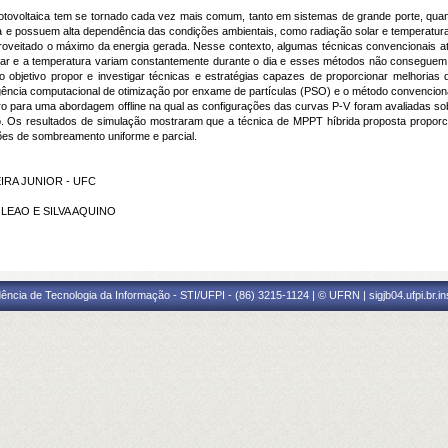
r fotovoltaica tem se tornado cada vez mais comum, tanto em sistemas de grande porte, qu
a e possuem alta dependência das condições ambientais, como radiação solar e temperatura. 
oveitado o máximo da energia gerada. Nesse contexto, algumas técnicas convencionais ati
lar e a temperatura variam constantemente durante o dia e esses métodos não conseguem 
bjetivo propor e investigar técnicas e estratégias capazes de proporcionar melhorias de
gência computacional de otimização por enxame de partículas (PSO) e o método convencional
para uma abordagem offline na qual as configurações das curvas P-V foram avaliadas so
o. Os resultados de simulação mostraram que a técnica de MPPT híbrida proposta propor
ões de sombreamento uniforme e parcial.
VEIRA JUNIOR - UFC
 LEAO E SILVA AQUINO
ência de Tecnologia da Informação - STI/UFPI - (86) 3215-1124 | © UFRN | sigjb04.ufpi.br.i