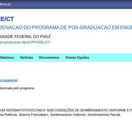
adêmicas
E/CT
ENACAO DO PROGRAMA DE POS-GRADUACAO EM ENGE
SIDADE FEDERAL DO PIAUÍ
w.posgraduacao.ufpi.br//PPGEEL/CT
Seletivos
Notícias
Documentos
Outras Opções
FIGUEIREDO
strada pelo programa.
EM UM SISTEMA FOTOVOLTAICO SOB CONDIÇÕES DE SOMBREAMENTO UNIFORME E P
Potência. Sistema Fotovoltaico. Sombreamento Uniforme. Sombreamento Parcial.