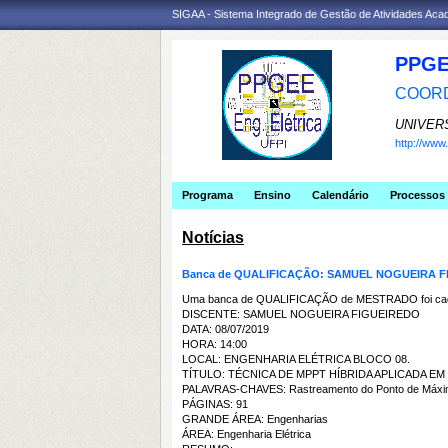
SIGAA - Sistema Integrado de Gestão de Atividades Ac
PPGE
COORD
UNIVER
http://ww
Programa
Ensino
Calendário
Processos 
Notícias
Banca de QUALIFICAÇÃO: SAMUEL NOGUEIRA 
Uma banca de QUALIFICAÇÃO de MESTRADO foi cada
DISCENTE: SAMUEL NOGUEIRA FIGUEIREDO
DATA: 08/07/2019
HORA: 14:00
LOCAL: ENGENHARIA ELÉTRICA BLOCO 08.
TÍTULO: TÉCNICA DE MPPT HÍBRIDA APLICADA 
PALAVRAS-CHAVES: Rastreamento do Ponto de Máxima 
PÁGINAS: 91
GRANDE ÁREA: Engenharias
ÁREA: Engenharia Elétrica