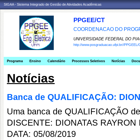
SIGAA - Sistema Integrado de Gestão de Atividades Acadêmicas
PPGEE/CT
COORDENACAO DO PROGR
UNIVERSIDADE FEDERAL DO PIA
http://www.posgraduacao.ufpi.br//PPGEEL/
Programa
Ensino
Calendário
Processos Seletivos
Notícias
Doc
Notícias
Banca de QUALIFICAÇÃO: DIO
Uma banca de QUALIFICAÇÃO de 
DISCENTE: DIONATAS RAYRON D
DATA: 05/08/2019