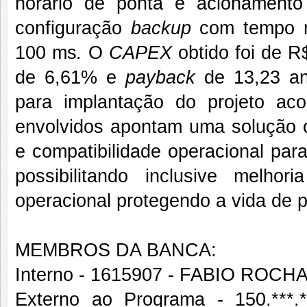
horário de ponta e acionamento
configuração
backup
com tempo r
100 ms
.
O
CAPEX
obtido foi de R
de 6,61% e
payback
de 13,23 ano
para implantação do projeto aco
envolvidos apontam uma solução co
e compatibilidade operacional para
possibilitando inclusive melh
operacional protegendo a vida de p
MEMBROS DA BANCA:
Interno - 1615907 - FABIO ROC
Externo ao Programa - 150.*