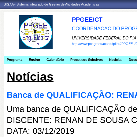
SIGAA - Sistema Integrado de Gestão de Atividades Acadêmicas
PPGEE/CT
COORDENACAO DO PROGR
UNIVERSIDADE FEDERAL DO PIA
http://www.posgraduacao.ufpi.br//PPGEEL/
Programa
Ensino
Calendário
Processos Seletivos
Notícias
Doc
Notícias
Banca de QUALIFICAÇÃO: RE
Uma banca de QUALIFICAÇÃO de 
DISCENTE: RENAN DE SOUSA 
DATA: 03/12/2019