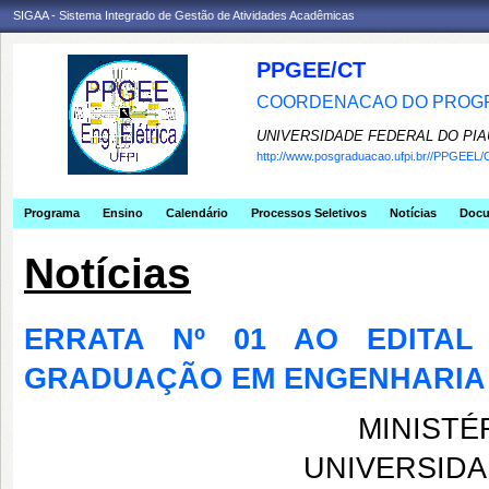
SIGAA - Sistema Integrado de Gestão de Atividades Acadêmicas
PPGEE/CT
COORDENACAO DO PROGR
UNIVERSIDADE FEDERAL DO PIA
http://www.posgraduacao.ufpi.br//PPGEEL/
Programa
Ensino
Calendário
Processos Seletivos
Notícias
Doc
Notícias
ERRATA Nº 01 AO EDITAL 
GRADUAÇÃO EM ENGENHARIA 
MINISTÉ
UNIVERSIDA