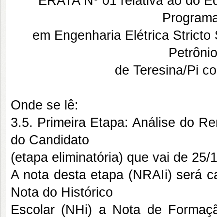
ERATA Nº 01 relativa ao do Ed
Program
em Engenharia Elétrica Stricto
Petrônio
de Teresina/Pi c
Onde se lê:
3.5. Primeira Etapa: Análise do Re
do Candidato
(etapa eliminatória) que vai de 25/
A nota desta etapa (NRAIi) será c
Nota do Histórico
Escolar (NHi) a Nota de Formaçã