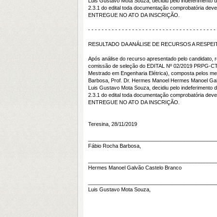
Luis Gustavo Mota Souza, decidiu pelo indeferimento do
2.3.1 do edital toda documentação comprobatória 
ENTREGUE NO ATO DA INSCRIÇÃO.
- - - - - - - - - - - - - - - - - - - - - - - - - - - - - - - - - - - - - -
RESULTADO DA ANÁLISE DE RECURSOS A RESPEIT
Após análise do recurso apresentado pelo candidato, re
comissão de seleção do EDITAL Nº 02/2019 PRPG-C
Mestrado em Engenharia Elétrica), composta pelos me
Barbosa, Prof. Dr. Hermes Manoel Hermes Manoel Galv
Luis Gustavo Mota Souza, decidiu pelo indeferimento do
2.3.1 do edital toda documentação comprobatória 
ENTREGUE NO ATO DA INSCRIÇÃO.
Teresina, 28/11/2019
____________________________________________
Fábio Rocha Barbosa,
____________________________________________
Hermes Manoel Galvão Castelo Branco
____________________________________________
Luis Gustavo Mota Souza,