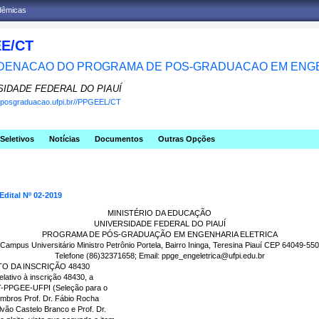
adêmicas
E/CT
ENACAO DO PROGRAMA DE POS-GRADUACAO EM ENGE
SIDADE FEDERAL DO PIAUÍ
w.posgraduacao.ufpi.br//PPGEEL/CT
Seletivos
Notícias
Documentos
Outras Opções
Edital Nº 02-2019
MINISTÉRIO DA EDUCAÇÃO
UNIVERSIDADE FEDERAL DO PIAUÍ
PROGRAMA DE PÓS‐GRADUAÇÃO EM ENGENHARIA ELETRICA
Campus Universitário Ministro Petrônio Portela, Bairro Ininga, Teresina Piauí CEP 64049‐550
Telefone (86)32371658; Email: ppge_engeletrica@ufpi.edu.br
O DA INSCRIÇÃO 48430
lativo à inscrição 48430, a
T-PPGEE-UFPI (Seleção para o
mbros Prof. Dr. Fábio Rocha
ão Castelo Branco e Prof. Dr.