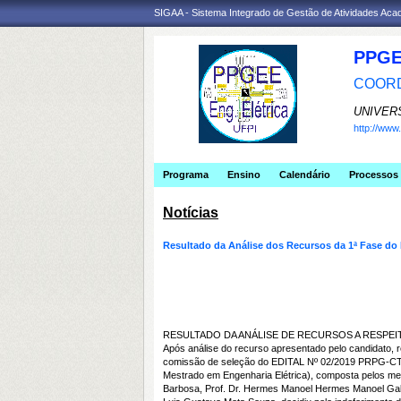
SIGAA - Sistema Integrado de Gestão de Atividades Ac
PPGE
COORD
UNIVER
http://ww
Programa
Ensino
Calendário
Processos 
Notícias
Resultado da Análise dos Recursos da 1ª Fase do 
RESULTADO DA ANÁLISE DE RECURSOS A RESPEIT
Após análise do recurso apresentado pelo candidato, re
comissão de seleção do EDITAL Nº 02/2019 PRPG-C
Mestrado em Engenharia Elétrica), composta pelos me
Barbosa, Prof. Dr. Hermes Manoel Hermes Manoel Galv