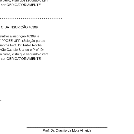
 pleito, visto que segundo o item
deve ser OBRIGATORIAMENTE
 - - - - - - - - - - - - - - - - - - - - - - - - - - - - - -
O DA INSCRIÇÃO 48309
lativo à inscrição 48309, a
T-PPGEE-UFPI (Seleção para o
mbros Prof. Dr. Fábio Rocha
ão Castelo Branco e Prof. Dr.
 pleito, visto que segundo o item
deve ser OBRIGATORIAMENTE
_
_
_
_____________________________________________
Prof. Dr. Otacílio da Mota Almeida