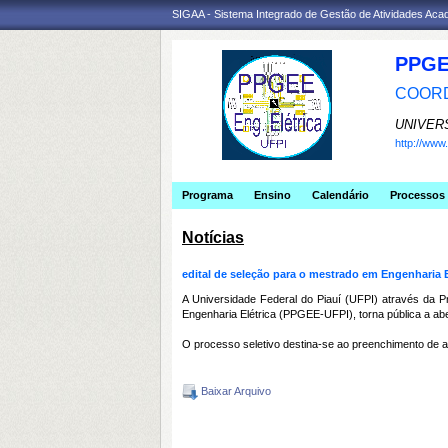
SIGAA - Sistema Integrado de Gestão de Atividades Ac
PPGE
COORD
UNIVER
http://ww
Programa
Ensino
Calendário
Processos 
Notícias
edital de seleção para o mestrado em Engenharia E
A Universidade Federal do Piauí (UFPI) através da
Engenharia Elétrica (PPGEE-UFPI), torna pública a ab
O processo seletivo destina-se ao preenchimento de a
Baixar Arquivo