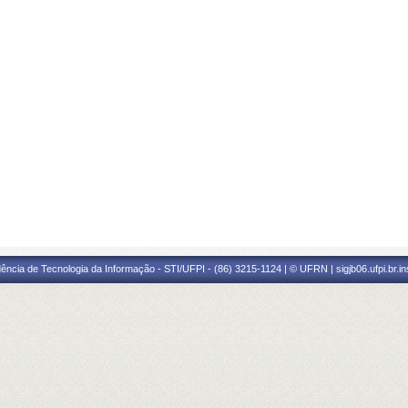
ência de Tecnologia da Informação - STI/UFPI - (86) 3215-1124 | © UFRN | sigjb06.ufpi.br.i