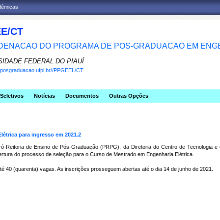
adêmicas
E/CT
ENACAO DO PROGRAMA DE POS-GRADUACAO EM ENGE
SIDADE FEDERAL DO PIAUÍ
w.posgraduacao.ufpi.br//PPGEEL/CT
Seletivos
Notícias
Documentos
Outras Opções
létrica para ingresso em 2021.2
 Pró-Reitoria de Ensino de Pós-Graduação (PRPG), da Diretoria do Centro de Tecnologi
ertura do processo de seleção para o Curso de Mestrado em Engenharia Elétrica.
té 40 (quarenta) vagas. As inscrições prosseguem abertas até o dia 14 de junho de 2021.