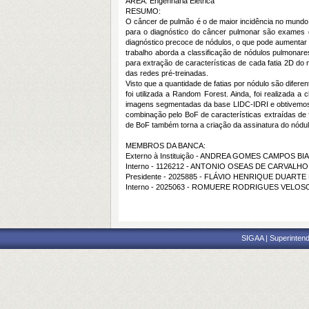
ÁREA: Engenharia Elétrica
RESUMO:
O câncer de pulmão é o de maior incidência no mundo
para o diagnóstico do câncer pulmonar são exames 
diagnóstico precoce de nódulos, o que pode aumentar 
trabalho aborda a classificação de nódulos pulmonar
para extração de características de cada fatia 2D do 
das redes pré-treinadas.
Visto que a quantidade de fatias por nódulo são difere
foi utilizada a Random Forest. Ainda, foi realizada 
imagens segmentadas da base LIDC-IDRI e obtivemos ac
combinação pelo BoF de características extraídas de 
de BoF também torna a criação da assinatura do nódul
MEMBROS DA BANCA:
Externo à Instituição - ANDREA GOMES CAMPOS BI
Interno - 1126212 - ANTONIO OSEAS DE CARVALHO
Presidente - 2025885 - FLÁVIO HENRIQUE DUART
Interno - 2025063 - ROMUERE RODRIGUES VELOSO
SIGAA | Superintend