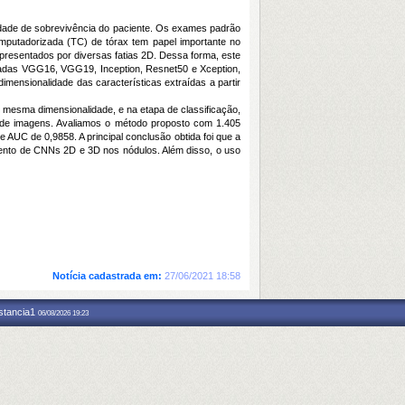
idade de sobrevivência do paciente. Os exames padrão
putadorizada (TC) de tórax tem papel importante no
presentados por diversas fatias 2D. Dessa forma, este
inadas VGG16, VGG19, Inception, Resnet50 e Xception,
imensionalidade das características extraídas a partir
de mesma dimensionalidade, e na etapa de classificação,
ase de imagens. Avaliamos o método proposto com 1.405
AUC de 0,9858. A principal conclusão obtida foi que a
amento de CNNs 2D e 3D nos nódulos. Além disso, o uso
Notícia cadastrada em:
27/06/2021 18:58
nstancia1
06/08/2026 19:23