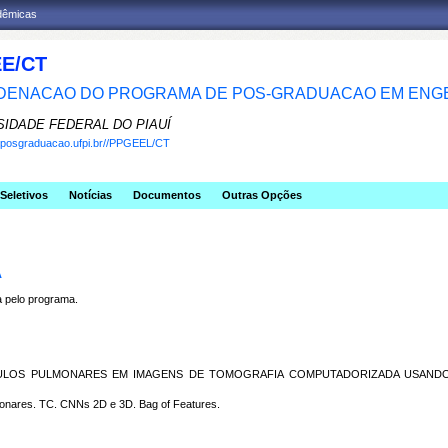
adêmicas
E/CT
ENACAO DO PROGRAMA DE POS-GRADUACAO EM ENGE
SIDADE FEDERAL DO PIAUÍ
w.posgraduacao.ufpi.br//PPGEEL/CT
Seletivos
Notícias
Documentos
Outras Opções
A
pelo programa.
DULOS PULMONARES EM IMAGENS DE TOMOGRAFIA COMPUTADORIZADA USANDO
ares. TC. CNNs 2D e 3D. Bag of Features.