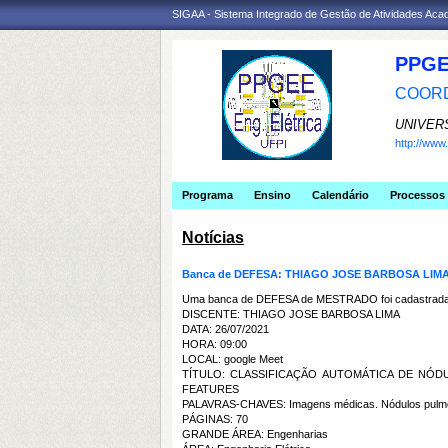
SIGAA - Sistema Integrado de Gestão de Atividades Ac
PPGE
COORD
UNIVER
http://ww
Programa
Ensino
Calendário
Processos 
Notícias
Banca de DEFESA: THIAGO JOSE BARBOSA LIM
Uma banca de DEFESA de MESTRADO foi cadastrada 
DISCENTE: THIAGO JOSE BARBOSA LIMA
DATA: 26/07/2021
HORA: 09:00
LOCAL: google Meet
TÍTULO: CLASSIFICAÇÃO AUTOMÁTICA DE NÓ
FEATURES
PALAVRAS-CHAVES: Imagens médicas. Nódulos pulmon
PÁGINAS: 70
GRANDE ÁREA: Engenharias