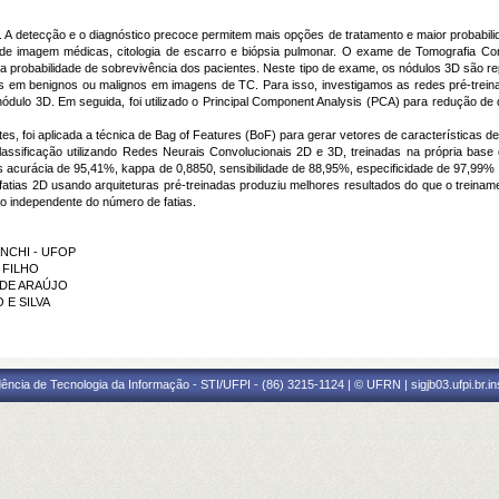
. A detecção e o diagnóstico precoce permitem mais opções de tratamento e maior probabil
de imagem médicas, citologia de escarro e biópsia pulmonar. O exame de Tomografia Com
a probabilidade de sobrevivência dos pacientes. Neste tipo de exame, os nódulos 3D são re
es em benignos ou malignos em imagens de TC. Para isso, investigamos as redes pré-tre
nódulo 3D. Em seguida, foi utilizado o Principal Component Analysis (PCA) para redução de d
ntes, foi aplicada a técnica de Bag of Features (BoF) para gerar vetores de características 
a classificação utilizando Redes Neurais Convolucionais 2D e 3D, treinadas na própria b
urácia de 95,41%, kappa de 0,8850, sensibilidade de 88,95%, especificidade de 97,99% e 
fatias 2D usando arquiteturas pré-treinadas produziu melhores resultados do que o trein
o independente do número de fatias.
ANCHI - UFOP
 FILHO
E DE ARAÚJO
 E SILVA
ência de Tecnologia da Informação - STI/UFPI - (86) 3215-1124 | © UFRN | sigjb03.ufpi.br.i