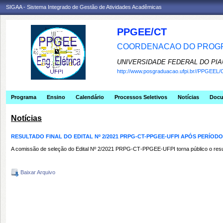
SIGAA - Sistema Integrado de Gestão de Atividades Acadêmicas
PPGEE/CT
COORDENACAO DO PROGR
UNIVERSIDADE FEDERAL DO PIA
http://www.posgraduacao.ufpi.br//PPGEEL/
Programa
Ensino
Calendário
Processos Seletivos
Notícias
Doc
Notícias
RESULTADO FINAL DO EDITAL Nº 2/2021 PRPG-CT-PPGEE-UFPI APÓS PERÍOD
A comissão de seleção do Edital Nº 2/2021 PRPG‐CT‐PPGEE‐UFPI torna público o resul
Baixar Arquivo