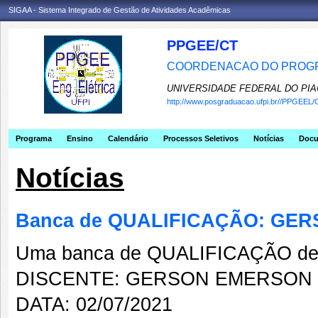
SIGAA - Sistema Integrado de Gestão de Atividades Acadêmicas
PPGEE/CT
COORDENACAO DO PROGR
UNIVERSIDADE FEDERAL DO PIA
http://www.posgraduacao.ufpi.br//PPGEEL/
Programa
Ensino
Calendário
Processos Seletivos
Notícias
Doc
Notícias
Banca de QUALIFICAÇÃO: GE
Uma banca de QUALIFICAÇÃO de 
DISCENTE: GERSON EMERSON
DATA: 02/07/2021