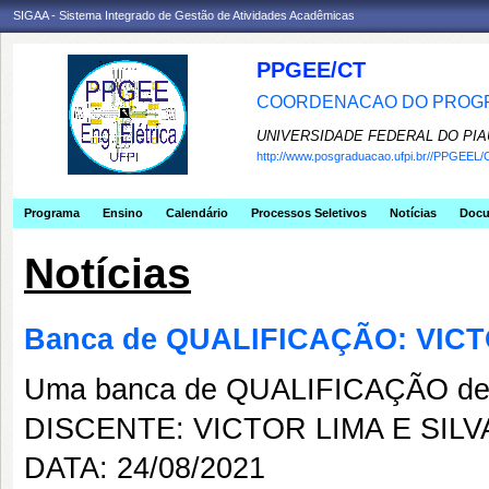
SIGAA - Sistema Integrado de Gestão de Atividades Acadêmicas
PPGEE/CT
COORDENACAO DO PROGR
UNIVERSIDADE FEDERAL DO PIA
http://www.posgraduacao.ufpi.br//PPGEEL/
Programa
Ensino
Calendário
Processos Seletivos
Notícias
Doc
Notícias
Banca de QUALIFICAÇÃO: VICT
Uma banca de QUALIFICAÇÃO de 
DISCENTE: VICTOR LIMA E SILV
DATA: 24/08/2021