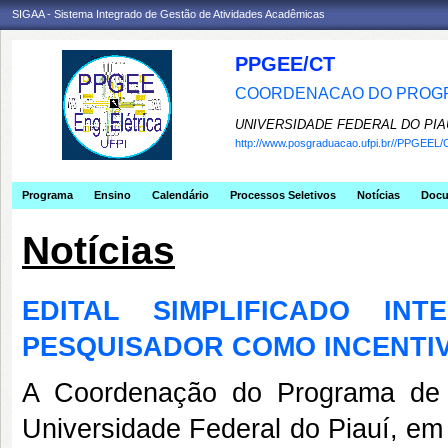
SIGAA - Sistema Integrado de Gestão de Atividades Acadêmicas
PPGEE/CT
COORDENACAO DO PROGR
UNIVERSIDADE FEDERAL DO PIA
http://www.posgraduacao.ufpi.br//PPGEEL/
Programa
Ensino
Calendário
Processos Seletivos
Notícias
Doc
Notícias
EDITAL SIMPLIFICADO IN
PESQUISADOR COMO INCENTI
A Coordenação do Programa de 
Universidade Federal do Piauí, e