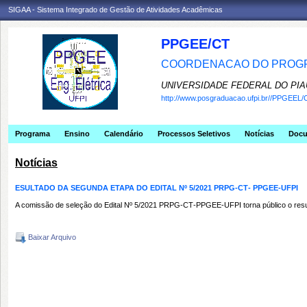
SIGAA - Sistema Integrado de Gestão de Atividades Acadêmicas
PPGEE/CT
COORDENACAO DO PROGR
UNIVERSIDADE FEDERAL DO PIA
http://www.posgraduacao.ufpi.br//PPGEEL/
Programa
Ensino
Calendário
Processos Seletivos
Notícias
Doc
Notícias
ESULTADO DA SEGUNDA ETAPA DO EDITAL Nº 5/2021 PRPG‐CT‐ PPGEE‐UFPI
A comissão de seleção do Edital Nº 5
/2021 PRPG‐CT‐PPGEE‐UFPI torna público o res
Baixar Arquivo