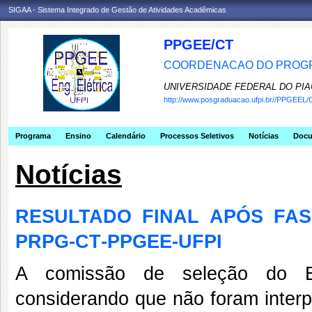
SIGAA - Sistema Integrado de Gestão de Atividades Acadêmicas
PPGEE/CT
COORDENACAO DO PROGR
UNIVERSIDADE FEDERAL DO PIA
http://www.posgraduacao.ufpi.br//PPGEEL/
Programa
Ensino
Calendário
Processos Seletivos
Notícias
Doc
Notícias
RESULTADO FINAL APÓS FAS
PRPG‐CT‐PPGEE‐UFPI
A comissão de seleção do E
considerando que não foram interp