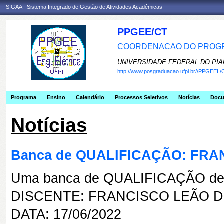
SIGAA - Sistema Integrado de Gestão de Atividades Acadêmicas
PPGEE/CT
COORDENACAO DO PROGR
UNIVERSIDADE FEDERAL DO PIA
http://www.posgraduacao.ufpi.br//PPGEEL/
Programa
Ensino
Calendário
Processos Seletivos
Notícias
Doc
Notícias
Banca de QUALIFICAÇÃO: FRA
Uma banca de QUALIFICAÇÃO de 
DISCENTE: FRANCISCO LEÃO D
DATA: 17/06/2022