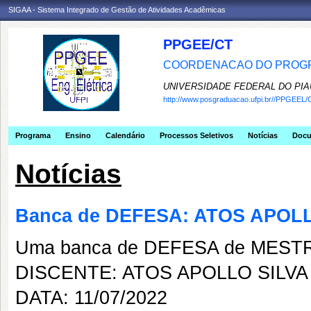
SIGAA - Sistema Integrado de Gestão de Atividades Acadêmicas
PPGEE/CT
COORDENACAO DO PROGR
UNIVERSIDADE FEDERAL DO PIA
http://www.posgraduacao.ufpi.br//PPGEEL/
Programa
Ensino
Calendário
Processos Seletivos
Notícias
Doc
Notícias
Banca de DEFESA: ATOS APOL
Uma banca de DEFESA de MESTRAD
DISCENTE: ATOS APOLLO SILV
DATA: 11/07/2022