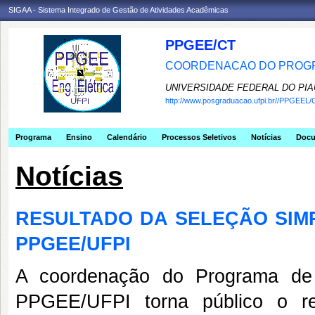
SIGAA - Sistema Integrado de Gestão de Atividades Acadêmicas
PPGEE/CT
COORDENACAO DO PROGR
UNIVERSIDADE FEDERAL DO PIA
http://www.posgraduacao.ufpi.br//PPGEEL/
Programa
Ensino
Calendário
Processos Seletivos
Notícias
Doc
Notícias
RESULTADO DA SELEÇÃO SIMPL
PPGEE/UFPI
A coordenação do Programa de 
PPGEE/UFPI torna público o re