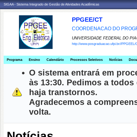
SIGAA - Sistema Integrado de Gestão de Atividades Acadêmicas
PPGEE/CT
COORDENACAO DO PROGR
UNIVERSIDADE FEDERAL DO PIA
http://www.posgraduacao.ufpi.br//PPGEEL/
Programa
Ensino
Calendário
Processos Seletivos
Notícias
Doc
O sistema entrará em proc
às 13:30. Pedimos a todos
haja transtornos.
Agradecemos a compreensã
volta.
Notícias