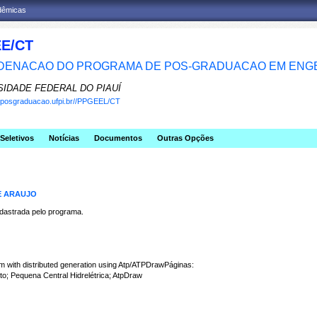
adêmicas
E/CT
ENACAO DO PROGRAMA DE POS-GRADUACAO EM ENGE
SIDADE FEDERAL DO PIAUÍ
w.posgraduacao.ufpi.br//PPGEEL/CT
Seletivos
Notícias
Documentos
Outras Opções
E ARAUJO
strada pelo programa.
tem with distributed generation using Atp/ATPDrawPáginas:
o; Pequena Central Hidrelétrica; AtpDraw