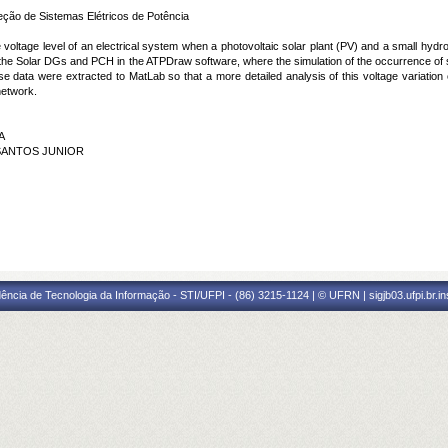
ção de Sistemas Elétricos de Potência
voltage level of an electrical system when a photovoltaic solar plant (PV) and a small hydroe
d the Solar DGs and PCH in the ATPDraw software, where the simulation of the occurrence of 
ese data were extracted to MatLab so that a more detailed analysis of this voltage variatio
network.
A
 SANTOS JUNIOR
ência de Tecnologia da Informação - STI/UFPI - (86) 3215-1124 | © UFRN | sigjb03.ufpi.br.i