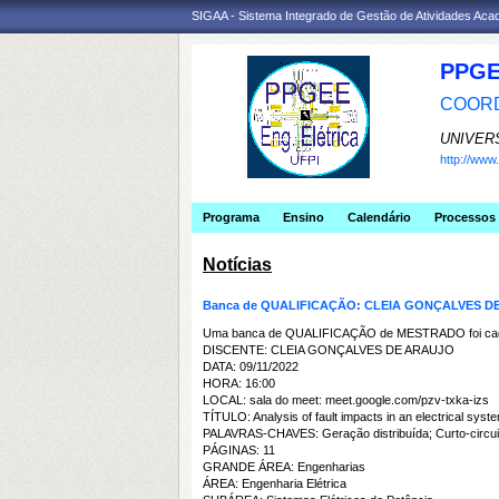
SIGAA - Sistema Integrado de Gestão de Atividades Ac
PPGE
COORD
UNIVER
http://ww
Programa
Ensino
Calendário
Processos 
Notícias
Banca de QUALIFICAÇÃO: CLEIA GONÇALVES D
Uma banca de QUALIFICAÇÃO de MESTRADO foi cada
DISCENTE: CLEIA GONÇALVES DE ARAUJO
DATA: 09/11/2022
HORA: 16:00
LOCAL: sala do meet: meet.google.com/pzv-txka-izs
TÍTULO: Analysis of fault impacts in an electrical sys
PALAVRAS-CHAVES: Geração distribuída; Curto-circuit
PÁGINAS: 11
GRANDE ÁREA: Engenharias
ÁREA: Engenharia Elétrica