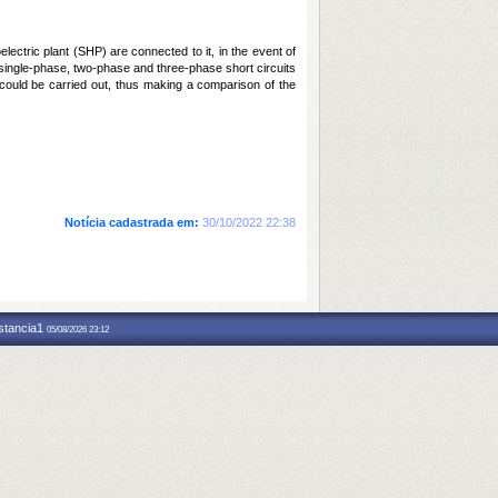
lectric plant (SHP) are connected to it, in the event of
single-phase, two-phase and three-phase short circuits
n could be carried out, thus making a comparison of the
Notícia cadastrada em:
30/10/2022 22:38
nstancia1
05/08/2026 23:12