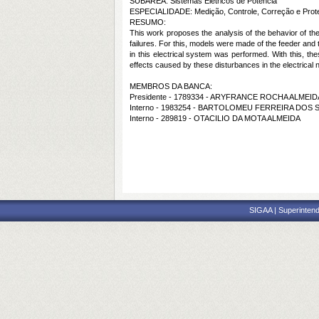
SUBÁREA: Sistemas Elétricos de Potência
ESPECIALIDADE: Medição, Controle, Correção e Prote
RESUMO:
This work proposes the analysis of the behavior of the 
failures. For this, models were made of the feeder an
in this electrical system was performed. With this, th
effects caused by these disturbances in the electrical 
MEMBROS DA BANCA:
Presidente - 1789334 - ARYFRANCE ROCHA ALMEID
Interno - 1983254 - BARTOLOMEU FERREIRA DOS
Interno - 289819 - OTACILIO DA MOTA ALMEIDA
SIGAA | Superintend