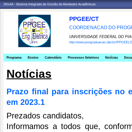
SIGAA - Sistema Integrado de Gestão de Atividades Acadêmicas
PPGEE/CT
COORDENACAO DO PROGR
UNIVERSIDADE FEDERAL DO PIA
http://www.posgraduacao.ufpi.br//PPGEEL/
Programa
Ensino
Calendário
Processos Seletivos
Notícias
Doc
Notícias
Prazo final para inscrições no
em 2023.1
Prezados candidatos,
Informamos a todos que, conform