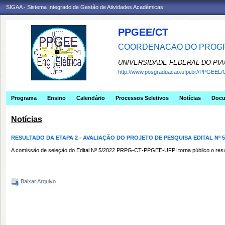
SIGAA - Sistema Integrado de Gestão de Atividades Acadêmicas
PPGEE/CT
COORDENACAO DO PROGR
UNIVERSIDADE FEDERAL DO PIA
http://www.posgraduacao.ufpi.br//PPGEEL/
Programa
Ensino
Calendário
Processos Seletivos
Notícias
Doc
Notícias
RESULTADO DA ETAPA 2 - AVALIAÇÃO DO PROJETO DE PESQUISA EDITAL Nº 5
A comissão de seleção do Edital Nº 5/2022 PRPG‐CT‐PPGEE‐UFPI torna público o res
Baixar Arquivo