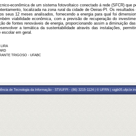
técnico-econômica de um sistema fotovoltaico conectado á rede (SFCR) que pe
ntentamento, localizada na zona rural da cidade de Oeiras-PI. Os resultados
s seus 12 meses analisados, fornecendo a energia para qual foi dimension
mbém viabilidade econômica, com a previsão de recuperação do investim
ação de fontes renováveis de energia, proporcionando assim a diminuição da
envolver a temática da sustentabilidade através das instalações, permiti
 escolar em geral.
 LIRA
NARD
MORANTE TRIGOSO - UFABC
ência de Tecnologia da Informação - STI/UFPI - (86) 3215-1124 | © UFRN | sigjb05.ufpi.br.i