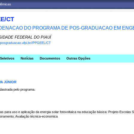
adêmicas
E/CT
ENACAO DO PROGRAMA DE POS-GRADUACAO EM ENGE
SIDADE FEDERAL DO PIAUÍ
w.posgraduacao.ufpi.br//PPGEEL/CT
Seletivos
Notícias
Documentos
Outras Opções
VA JÚNIOR
strada pelo programa.
para uso e aplicação da energia solar fotovoltaica na educação básica: Projeto Escolas S
oramento, Avaliação técnica-economica