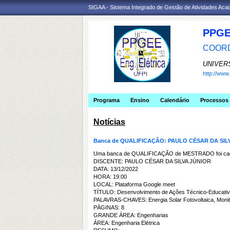
SIGAA - Sistema Integrado de Gestão de Atividades Ac
PPGE
COORD
UNIVER
http://ww
Programa
Ensino
Calendário
Processos 
Notícias
Banca de QUALIFICAÇÃO: PAULO CÉSAR DA SIL
Uma banca de QUALIFICAÇÃO de MESTRADO foi cada
DISCENTE: PAULO CÉSAR DA SILVA JÚNIOR
DATA: 13/12/2022
HORA: 19:00
LOCAL: Plataforma Google meet
TÍTULO: Desenvolvimento de Ações Técnico-Educativas 
PALAVRAS-CHAVES: Energia Solar Fotovoltaica, Monit
PÁGINAS: 8
GRANDE ÁREA: Engenharias
ÁREA: Engenharia Elétrica