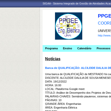
SIGAA - Sistema Integrado de Gestão de Atividades Ac
PPGE
COORD
UNIVER
http://ww
Programa
Ensino
Calendário
Processos 
Notícias
Banca de QUALIFICAÇÃO: ALCILEIDE DALILIA 
Uma banca de QUALIFICAÇÃO de MESTRADO foi cada
DISCENTE: ALCILEIDE DALILIA DE SOUSA MENESE
DATA: 19/12/2022
HORA: 16:00
LOCAL: Plataforma Google meet
TÍTULO: Análise de Desempenho dos Projetos de Dess
PALAVRAS-CHAVES: Semiárido piauiense, sistemas de des
PÁGINAS: 10
GRANDE ÁREA: Engenharias
ÁREA: Engenharia Elétrica