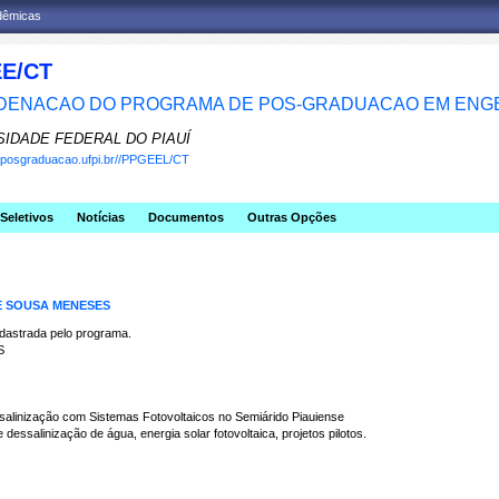
adêmicas
E/CT
ENACAO DO PROGRAMA DE POS-GRADUACAO EM ENGE
SIDADE FEDERAL DO PIAUÍ
w.posgraduacao.ufpi.br//PPGEEL/CT
Seletivos
Notícias
Documentos
Outras Opções
DE SOUSA MENESES
strada pelo programa.
S
alinização com Sistemas Fotovoltaicos no Semiárido Piauiense
salinização de água, energia solar fotovoltaica, projetos pilotos.