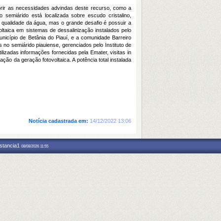
prir as necessidades advindas deste recurso, como a
semiárido está localizada sobre escudo cristalino,
e qualidade da água, mas o grande desafio é possuir a
voltaica em sistemas de dessalinização instalados pelo
nicípio de Betânia do Piauí, e a comunidade Barreiro
no semiárido piauiense, gerenciados pelo Instituto de
lizadas informações fornecidas pela Emater, visitas in
ção da geração fotovoltaica. A potência total instalada
Notícia cadastrada em:
14/12/2022 13:06
nstancia1
08/08/2026 11:55