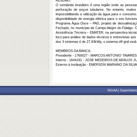
RESUMO:
O semiárido brasileiro é uma região onde as pessoa
perfuração de poços tubulares. No entanto, muitos
impossibilitando a utilização da água para o consumo
disponibilidade de energia elétrica para o seu funcio
Programa Água Doce – PAD, projeto de dessalinização
Fechado, no município de Campo Alegre do Fidalgo. O 
Assistência Técnica – EMATER, na perspectiva técnica 
loco para análise de dados técnicos e entrevistas aos 
dos 3 sistemas é de 27,93kWp, o sistema off-grid está 
MEMBROS DA BANCA:
Presidente - 1760027 - MARCOS ANTONIO TAVARES
Interno - 1644191 - JOSE MEDEIROS DE ARAUJO 
Externo à Instituição - EMERSON MARIANO DA SILV
SIGAA | Superintend