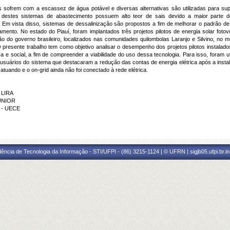
s sofrem com a escassez de água potável e diversas alternativas são utilizadas para su
 destes sistemas de abastecimento possuem alto teor de sais devido a maior parte do 
. Em vista disso, sistemas de dessalinização são propostos a fim de melhorar o padrão d
namento. No estado do Piauí, foram implantados três projetos pilotos de energia solar foto
 do governo brasileiro, localizados nas comunidades quilombolas Laranjo e Silvino, no mu
presente trabalho tem como objetivo analisar o desempenho dos projetos pilotos instalados 
e social, a fim de compreender a viabilidade do uso dessa tecnologia. Para isso, foram uti
usuários do sistema que destacaram a redução das contas de energia elétrica após a instala
atuando e o on-grid ainda não foi conectado à rede elétrica.
 LIRA
JUNIOR
A - UECE
ência de Tecnologia da Informação - STI/UFPI - (86) 3215-1124 | © UFRN | sigjb05.ufpi.br.i