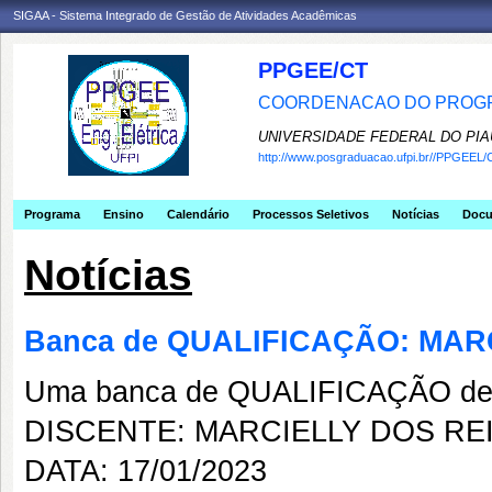
SIGAA - Sistema Integrado de Gestão de Atividades Acadêmicas
PPGEE/CT
COORDENACAO DO PROGR
UNIVERSIDADE FEDERAL DO PIA
http://www.posgraduacao.ufpi.br//PPGEEL/
Programa
Ensino
Calendário
Processos Seletivos
Notícias
Doc
Notícias
Banca de QUALIFICAÇÃO: MAR
Uma banca de QUALIFICAÇÃO de 
DISCENTE: MARCIELLY DOS RE
DATA: 17/01/2023