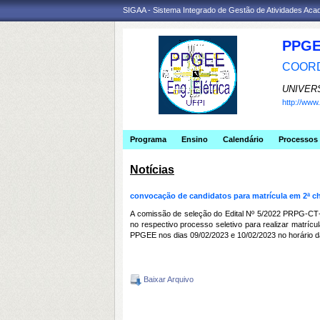
SIGAA - Sistema Integrado de Gestão de Atividades Ac
PPGE
COORD
UNIVER
http://ww
Programa
Ensino
Calendário
Processos 
Notícias
convocação de candidatos para matrícula em 2ª
A comissão de seleção do Edital Nº 5/2022 PRPG
‐
CT
no respectivo processo seletivo para realizar matríc
PPGEE nos dias 09/02/2023 e 10/02/2023 no horário d
Baixar Arquivo