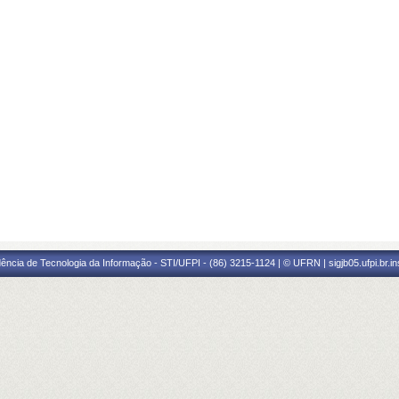
ência de Tecnologia da Informação - STI/UFPI - (86) 3215-1124 | © UFRN | sigjb05.ufpi.br.i