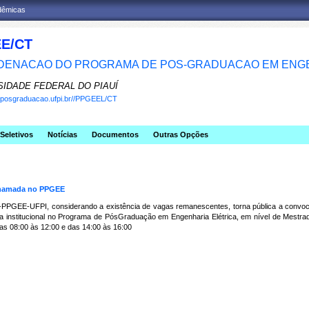
adêmicas
E/CT
ENACAO DO PROGRAMA DE POS-GRADUACAO EM ENGE
SIDADE FEDERAL DO PIAUÍ
w.posgraduacao.ufpi.br//PPGEEL/CT
Seletivos
Notícias
Documentos
Outras Opções
 chamada no PPGEE
‐
PPGEE
‐
UFPI, considerando a existência de vagas remanescentes, torna pública a convo
ula institucional no Programa de PósGraduação em Engenharia Elétrica, em nível de Mestrad
as 08:00 às 12:00 e das 14:00 às 16:00