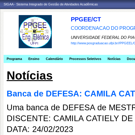
SIGAA - Sistema Integrado de Gestão de Atividades Acadêmicas
PPGEE/CT
COORDENACAO DO PROGR
UNIVERSIDADE FEDERAL DO PIA
http://www.posgraduacao.ufpi.br//PPGEEL/
Programa
Ensino
Calendário
Processos Seletivos
Notícias
Doc
Notícias
Banca de DEFESA: CAMILA CA
Uma banca de DEFESA de MESTRAD
DISCENTE: CAMILA CATIELY D
DATA: 24/02/2023