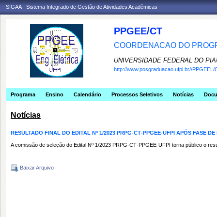
SIGAA - Sistema Integrado de Gestão de Atividades Acadêmicas
PPGEE/CT
COORDENACAO DO PROGR
UNIVERSIDADE FEDERAL DO PIA
http://www.posgraduacao.ufpi.br//PPGEEL/
Programa
Ensino
Calendário
Processos Seletivos
Notícias
Doc
Notícias
RESULTADO FINAL DO EDITAL Nº 1/2023 PRPG‐CT‐PPGEE‐UFPI APÓS FASE D
A comissão de seleção do Edital Nº 1/2023 PRPG‐CT‐PPGEE‐UFPI torna público o resultad
Baixar Arquivo