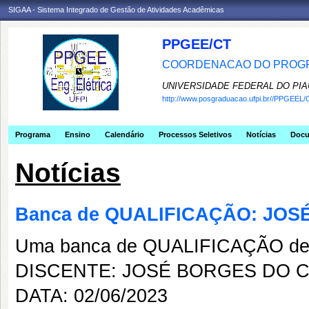
SIGAA - Sistema Integrado de Gestão de Atividades Acadêmicas
PPGEE/CT
COORDENACAO DO PROGR
UNIVERSIDADE FEDERAL DO PIA
http://www.posgraduacao.ufpi.br//PPGEEL/
Programa
Ensino
Calendário
Processos Seletivos
Notícias
Doc
Notícias
Banca de QUALIFICAÇÃO: JO
Uma banca de QUALIFICAÇÃO de 
DISCENTE: JOSÉ BORGES DO 
DATA: 02/06/2023