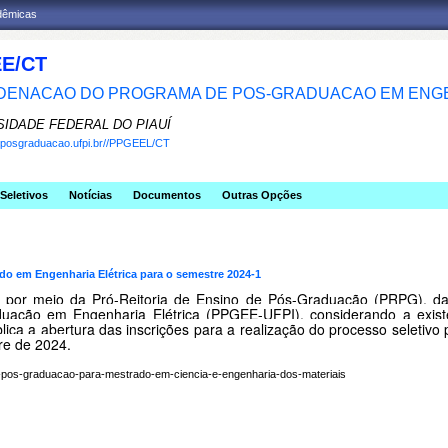
adêmicas
E/CT
ENACAO DO PROGRAMA DE POS-GRADUACAO EM ENGE
SIDADE FEDERAL DO PIAUÍ
w.posgraduacao.ufpi.br//PPGEEL/CT
Seletivos
Notícias
Documentos
Outras Opções
do em Engenharia Elétrica para o semestre 2024-1
, por meio da Pró-Reitoria de Ensino de Pós-Graduação (PRPG), da
ação em Engenharia Elétrica (PPGEE-UFPI), considerando a existê
a a abertura das inscrições para a realização do processo seletiv
re de 2024.
-de-pos-graduacao-para-mestrado-em-ciencia-e-engenharia-dos-materiais