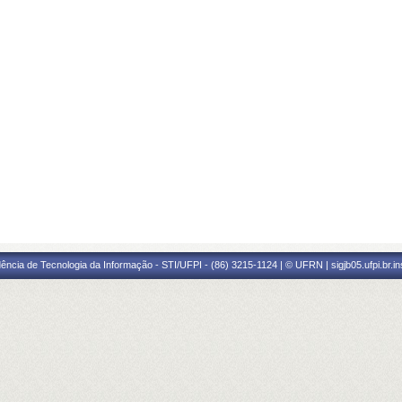
ência de Tecnologia da Informação - STI/UFPI - (86) 3215-1124 | © UFRN | sigjb05.ufpi.br.i