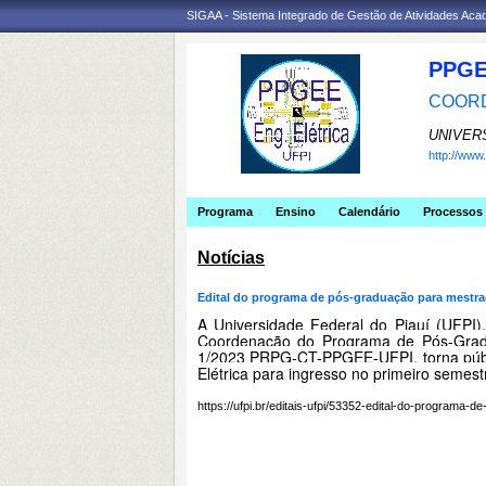
SIGAA - Sistema Integrado de Gestão de Atividades Ac
PPGE
COORD
UNIVER
http://ww
Programa
Ensino
Calendário
Processos 
Notícias
Edital do programa de pós-graduação para mestra
A Universidade Federal do Piauí (UFPI)
Coordenação do Programa de Pós-Gradu
1/2023 PRPG-CT-PPGEE-UFPI, torna públic
Elétrica para ingresso no primeiro semest
https://ufpi.br/editais-ufpi/53352-edital-do-programa