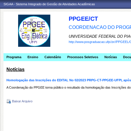
SIGAA - Sistema Integrado de Gestão de Atividades Acadêmicas
PPGEE/CT
COORDENACAO DO PROGR
UNIVERSIDADE FEDERAL DO PIA
http://www.posgraduacao.ufpi.br//PPGEEL/
Programa
Ensino
Calendário
Processos Seletivos
Notícias
Doc
Notícias
Homologação das Inscrições do EDITAL No 02/2023 PRPG-CT-PPGEE-UFPI, após 
A Coordenação do PPGEE torna público o resultado da homologação das Inscrições d
Baixar Arquivo