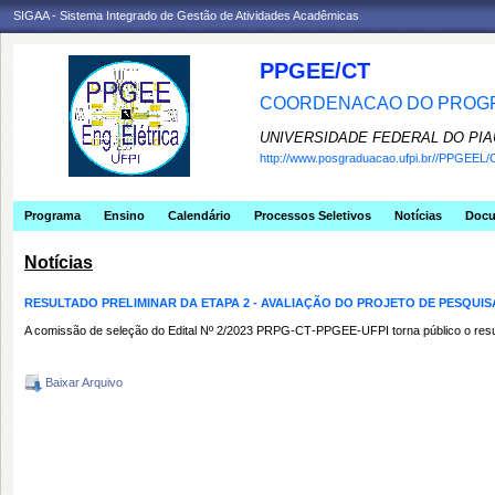
SIGAA - Sistema Integrado de Gestão de Atividades Acadêmicas
PPGEE/CT
COORDENACAO DO PROGR
UNIVERSIDADE FEDERAL DO PIA
http://www.posgraduacao.ufpi.br//PPGEEL/
Programa
Ensino
Calendário
Processos Seletivos
Notícias
Doc
Notícias
RESULTADO PRELIMINAR DA ETAPA 2 - AVALIAÇÃO DO PROJETO DE PESQUISA
A comissão de seleção do Edital Nº 2/2023 PRPG‐CT‐PPGEE‐UFPI torna público o resultad
Baixar Arquivo