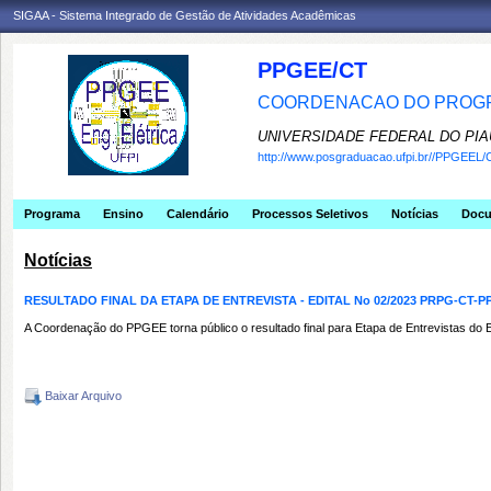
SIGAA - Sistema Integrado de Gestão de Atividades Acadêmicas
PPGEE/CT
COORDENACAO DO PROGR
UNIVERSIDADE FEDERAL DO PIA
http://www.posgraduacao.ufpi.br//PPGEEL/
Programa
Ensino
Calendário
Processos Seletivos
Notícias
Doc
Notícias
RESULTADO FINAL DA ETAPA DE ENTREVISTA - EDITAL No 02/2023 PRPG-CT-P
A Coordenação do PPGEE torna público o resultado final para Etapa de Entrevistas do
Baixar Arquivo