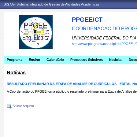
SIGAA - Sistema Integrado de Gestão de Atividades Acadêmicas
PPGEE/CT
COORDENACAO DO PROGR
UNIVERSIDADE FEDERAL DO PIA
http://www.posgraduacao.ufpi.br//PPGEEL/
Programa
Ensino
Calendário
Processos Seletivos
Notícias
Doc
Notícias
RESULTADO PRELIMINAR DA ETAPA DE ANÁLISE DE CURRÍCULOS - EDITAL No 
A Coordenação do PPGEE torna público o resultado preliminar para Etapa de Análise
Baixar Arquivo