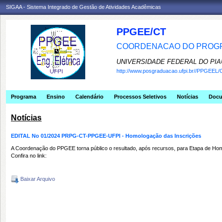
SIGAA - Sistema Integrado de Gestão de Atividades Acadêmicas
PPGEE/CT
COORDENACAO DO PROGR
UNIVERSIDADE FEDERAL DO PIA
http://www.posgraduacao.ufpi.br//PPGEEL/
Programa
Ensino
Calendário
Processos Seletivos
Notícias
Doc
Notícias
EDITAL No 01/2024 PRPG-CT-PPGEE-UFPI - Homologação das Inscrições
A Coordenação do PPGEE torna público o resultado, após recursos, para Etapa de H
Confira no link:
Baixar Arquivo