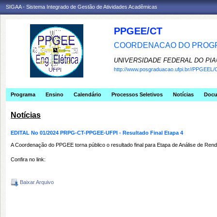
SIGAA - Sistema Integrado de Gestão de Atividades Acadêmicas
PPGEE/CT
COORDENACAO DO PROGR
UNIVERSIDADE FEDERAL DO PIA
http://www.posgraduacao.ufpi.br//PPGEEL/
Programa
Ensino
Calendário
Processos Seletivos
Notícias
Doc
Notícias
EDITAL No 01/2024 PRPG-CT-PPGEE-UFPI - Resultado Final Etapa 4
A Coordenação do PPGEE torna público o resultado final para Etapa de Análise de R
Confira no link:
Baixar Arquivo