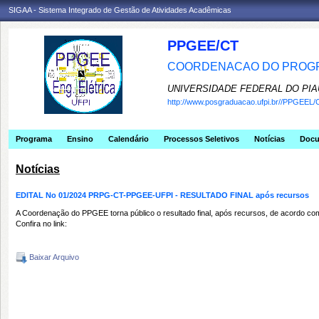
SIGAA - Sistema Integrado de Gestão de Atividades Acadêmicas
PPGEE/CT
COORDENACAO DO PROGR
UNIVERSIDADE FEDERAL DO PIA
http://www.posgraduacao.ufpi.br//PPGEEL/
Programa
Ensino
Calendário
Processos Seletivos
Notícias
Doc
Notícias
EDITAL No 01/2024 PRPG-CT-PPGEE-UFPI - RESULTADO FINAL após recursos
A Coordenação do PPGEE torna público o resultado final, após recursos, de acordo
Confira no link:
Baixar Arquivo